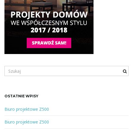
S
z
u
k
a
OSTATNIE WPISY
n
e
Biuro projektowe Z500
s
ł
Biuro projektowe Z500
o