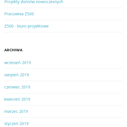
w
Projekty domów nowoczesnych
o
l
Pracownia Z500
u
b
Z500 - biuro projektowe
f
r
a
ARCHIWA
z
a
wrzesień 2019
sierpień 2019
czerwiec 2019
kwiecień 2019
marzec 2019
styczeń 2019