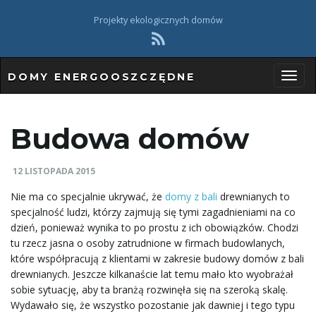
Projekty ekologicznych domów
DOMY ENERGOOSZCZĘDNE
P
Budowa domów
r
12 LISTOPADA 2015
Nie ma co specjalnie ukrywać, że
domy z bali
drewnianych to
specjalność ludzi, którzy zajmują się tymi zagadnieniami na co
z
dzień, ponieważ wynika to po prostu z ich obowiązków. Chodzi
tu rzecz jasna o osoby zatrudnione w firmach budowlanych,
które współpracują z klientami w zakresie budowy domów z bali
drewnianych. Jeszcze kilkanaście lat temu mało kto wyobrażał
e
sobie sytuację, aby ta branżą rozwinęła się na szeroką skalę.
Wydawało się, że wszystko pozostanie jak dawniej i tego typu