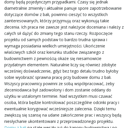
domy będą pojedynczym przypadkami. Czasy się jednak
diametralnie zmieniły i aktualnie panuje spore zapotrzebowanie
ł
dotyczące domów z bali, powinno cieszyć to wszystkich
zainteresowanych, którzy przyjmują oraz wykonują takie
zlecenia. Ich praca nie zawsze jest należycie doceniana i należy z
całych sił dążyć do zmiany tego stanu rzeczy. Rozpoczęcie
ą
projektu od samych podstaw to bardzo trudna sprawa i
wymaga posiadania wielkich umiejętności. Ukończenie
właściwych szkół oraz kierunku studiów związanego z
c
budownictwem z pewnością okaże się niesamowicie
przydatnym elementem. Naturalnie liczy się również zdobyte
wcześniej doświadczenie, gdyż bez tego detalu trudno byłoby
sobie wyobrazić sprawna pracę przy budowie domu z bali.
z
Wszyscy pracownicy powinni ze sobą współpracować, żeby
zleceniodawca był zadowolony i dom zostanie oddany do
użytku w ustalonym terminie. Nad wszystkim musi czuwać
osoba, która będzie kontrolować poszczególne odcinki pracy i
n
ewentualnie korygować wcześniejsze zalecenia. Dzięki temu
zwiększą się szansę na udane zakończenie prac i wszyscy będą
niesłychanie ukontentowani z przeprowadzonego projektu.
Domy z bali
na stałe weszły już do kanonu budownictwa i po