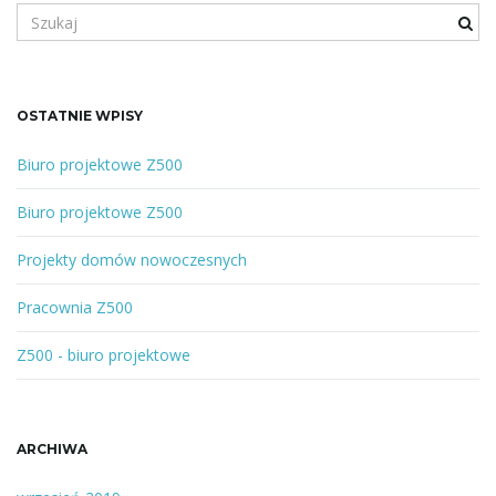
S
z
u
k
a
OSTATNIE WPISY
n
e
Biuro projektowe Z500
s
ł
Biuro projektowe Z500
o
w
Projekty domów nowoczesnych
o
l
Pracownia Z500
u
b
Z500 - biuro projektowe
f
r
a
ARCHIWA
z
a