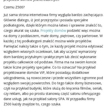
a
Czemu Z500?
Już sama strona internetowa firmy wygląda bardzo zachęcająco.
Głównie dlatego, iż jest przejrzysta i posiada specjalne
w
podkategorie, dzięki którym można łatwo i sprawnie znaleźć to,
czego akurat się szuka.
Projekty domów
podzielić więc można
na domy z poddaszem, małe domy, piętrowe, czy parterowe. W
każdej z tej podkategorii znaleźć można wiele projektów.
i
Pamiętać należy także o tym, że każdy projekt można edytować
względem własnych oczekiwań, tak aby uczynić wymarzony
dom bardziej przytulnym i praktycznym lub zlecić wykonanie
projektu całkowicie od podstaw. Firma ma na swoim koncie
g
także liczne projekty specjalne. Co to oznacza? Na przykład
projektowanie domów VIP, które posiadają dodatkowe
udogodnienia, są nowoczesne i przede wszystkim ogromne pod
względem swojej powierzchni. Do tego także domy biznesowe,
a
czyli na przykład budynki, które służą do kręcenia filmów, seriali,
czy reklam, albo po prostu stanowią część salonu oferującego
dane usługi, jak na przykład salony SPA. W przypadku firmy
c
Z500 każdy znajdzie to, czego szuka.