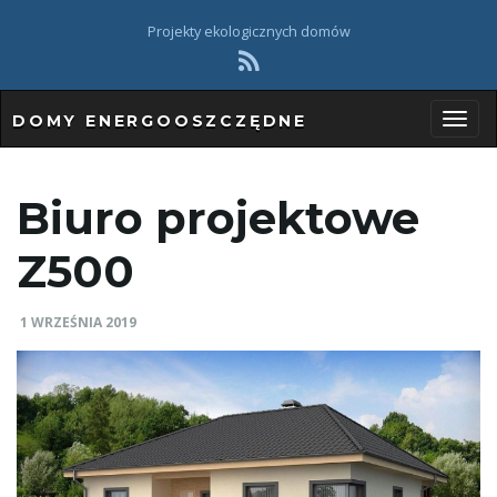
Projekty ekologicznych domów
DOMY ENERGOOSZCZĘDNE
P
Biuro projektowe
r
Z500
1 WRZEŚNIA 2019
z
e