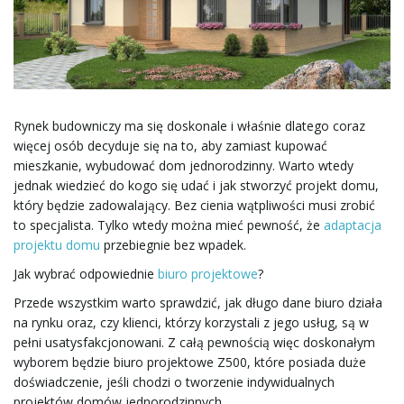
ł
ą
Rynek budowniczy ma się doskonale i właśnie dlatego coraz
więcej osób decyduje się na to, aby zamiast kupować
mieszkanie, wybudować dom jednorodzinny. Warto wtedy
c
jednak wiedzieć do kogo się udać i jak stworzyć projekt domu,
który będzie zadowalający. Bez cienia wątpliwości musi zrobić
to specjalista. Tylko wtedy można mieć pewność, że
adaptacja
projektu domu
przebiegnie bez wpadek.
z
Jak wybrać odpowiednie
biuro projektowe
?
Przede wszystkim warto sprawdzić, jak długo dane biuro działa
na rynku oraz, czy klienci, którzy korzystali z jego usług, są w
n
pełni usatysfakcjonowani. Z całą pewnością więc doskonałym
wyborem będzie biuro projektowe Z500, które posiada duże
doświadczenie, jeśli chodzi o tworzenie indywidualnych
projektów domów jednorodzinnych.