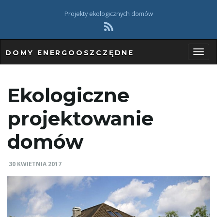
Projekty ekologicznych domów
DOMY ENERGOOSZCZĘDNE
P
Ekologiczne
r
projektowanie
domów
z
30 KWIETNIA 2017
e