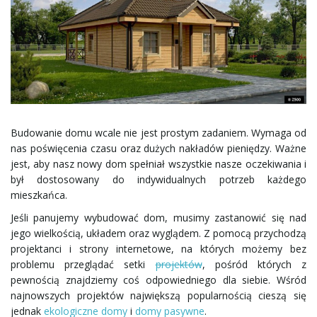
ł
ą
Budowanie domu wcale nie jest prostym zadaniem. Wymaga od
c
nas poświęcenia czasu oraz dużych nakładów pieniędzy. Ważne
jest, aby nasz nowy dom spełniał wszystkie nasze oczekiwania i
był dostosowany do indywidualnych potrzeb każdego
mieszkańca.
z
Jeśli panujemy wybudować dom, musimy zastanowić się nad
jego wielkością, układem oraz wyglądem. Z pomocą przychodzą
projektanci i strony internetowe, na których możemy bez
n
problemu przeglądać setki
projektów
, pośród których z
pewnością znajdziemy coś odpowiedniego dla siebie. Wśród
najnowszych projektów największą popularnością cieszą się
jednak
ekologiczne domy
i
domy pasywne
.