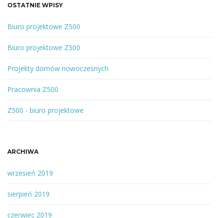
a
OSTATNIE WPISY
n
e
Biuro projektowe Z500
s
ł
Biuro projektowe Z500
o
w
Projekty domów nowoczesnych
o
l
Pracownia Z500
u
b
Z500 - biuro projektowe
f
r
a
ARCHIWA
z
a
wrzesień 2019
sierpień 2019
czerwiec 2019