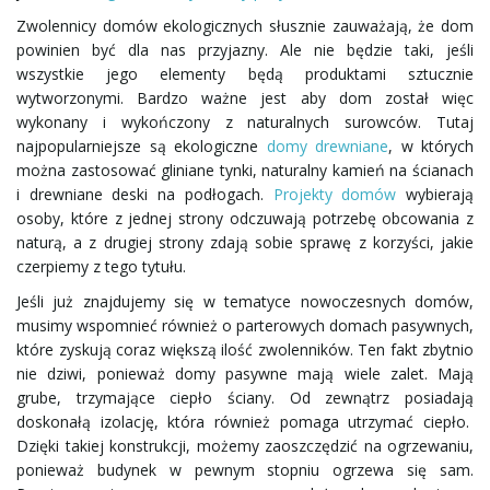
a
Zwolennicy domów ekologicznych słusznie zauważają, że dom
powinien być dla nas przyjazny. Ale nie będzie taki, jeśli
wszystkie jego elementy będą produktami sztucznie
wytworzonymi. Bardzo ważne jest aby dom został więc
w
wykonany i wykończony z naturalnych surowców. Tutaj
najpopularniejsze są ekologiczne
domy drewniane
, w których
można zastosować gliniane tynki, naturalny kamień na ścianach
i drewniane deski na podłogach.
Projekty domów
wybierają
i
osoby, które z jednej strony odczuwają potrzebę obcowania z
naturą, a z drugiej strony zdają sobie sprawę z korzyści, jakie
czerpiemy z tego tytułu.
g
Jeśli już znajdujemy się w tematyce nowoczesnych domów,
musimy wspomnieć również o parterowych domach pasywnych,
które zyskują coraz większą ilość zwolenników. Ten fakt zbytnio
nie dziwi, ponieważ domy pasywne mają wiele zalet. Mają
a
grube, trzymające ciepło ściany. Od zewnątrz posiadają
doskonałą izolację, która również pomaga utrzymać ciepło.
Dzięki takiej konstrukcji, możemy zaoszczędzić na ogrzewaniu,
ponieważ budynek w pewnym stopniu ogrzewa się sam.
c