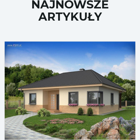
NAJNOWSZE
ł
ARTYKUŁY
ą
c
z
n