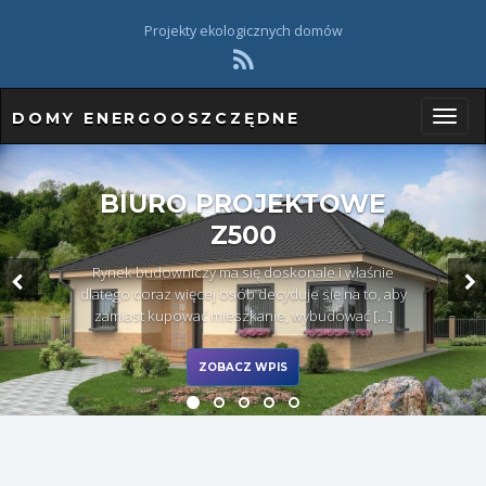
Projekty ekologicznych domów
DOMY ENERGOOSZCZĘDNE
P
BIURO PROJEKTOWE
Z500
r
Rynek budowniczy ma się doskonale i właśnie
dlatego coraz więcej osób decyduje się na to, aby
zamiast kupować mieszkanie, wybudować […]
z
ZOBACZ WPIS
e