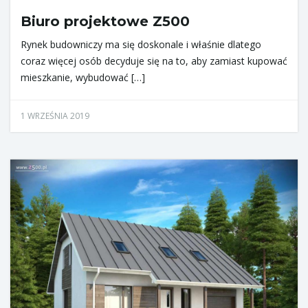
a
Biuro projektowe Z500
Rynek budowniczy ma się doskonale i właśnie dlatego
coraz więcej osób decyduje się na to, aby zamiast kupować
w
mieszkanie, wybudować […]
1 WRZEŚNIA 2019
i
g
a
c