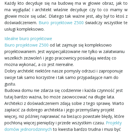
Każdy kto decyduje się na budowę ma w głowie obraz, jak to
ma wyglądać i architekt właśnie decyduje czy to co mamy w
ł
głowie może się udać. Dlatego tak ważne jest, aby był to ktoś z
doświadczeniem.
Biuro projektowe Z500
świadczy wszystkie te
usługi kompleksowo.
ą
Idealne biuro projektowe
Biuro projektowe Z500
od lat zajmuje się kompleksowo
projektowaniem. Jest wyspecjalizowane nie tylko w załatwianiu
wszelkich zezwoleń i jego pracownicy posiadają wiedzę co
c
można wykonać, a co jest nierealne.
Dobry architekt niektóre nasze pomysły odrzuci i zaproponuje
swoje tak samo korzystne i tak samo przypadające nam do
gustu.
z
Budowa domu nie zdarza się codziennie i każda czynność jest
tutaj bardzo ważna, bo może zaowocować na długie lata.
Architekci z doświadczeniem zdają sobie z tego sprawę. Warto
zapłacić za dobrego architekta i jego przemyślany projekt
n
więcej, niż później naprawiać na bieżąco powstałe błędy, które
pochłoną więcej pieniędzy i przede wszystkim czasu.
Projekty
domów jednorodzinnych
to kwestia bardzo trudna i musi być