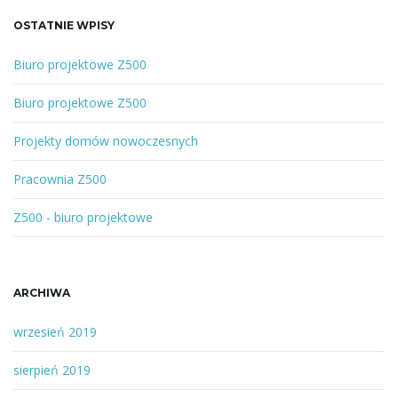
k
a
OSTATNIE WPISY
n
e
Biuro projektowe Z500
s
ł
Biuro projektowe Z500
o
w
Projekty domów nowoczesnych
o
l
Pracownia Z500
u
b
Z500 - biuro projektowe
f
r
a
ARCHIWA
z
a
wrzesień 2019
sierpień 2019